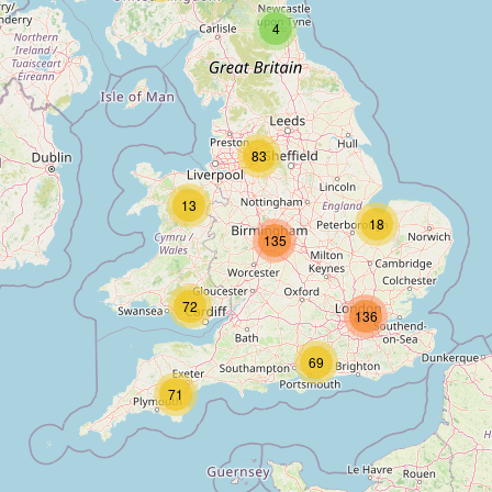
4
83
13
18
135
72
136
69
71