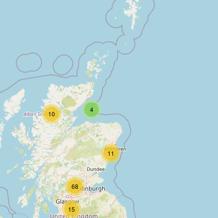
4
10
11
68
15