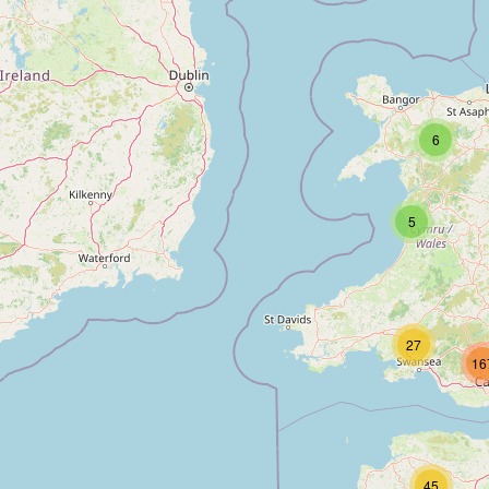
6
5
27
16
45